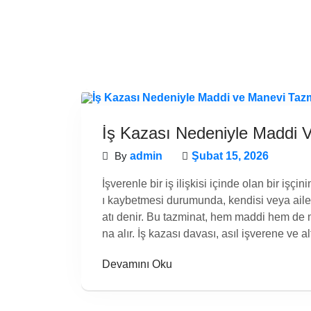
İş Kazası Nedeniyle Maddi 
By
admin
Şubat 15, 2026
İşverenle bir iş ilişkisi içinde olan bir işç
ı kaybetmesi durumunda, kendisi veya ailes
atı denir. Bu tazminat, hem maddi hem de m
na alır. İş kazası davası, asıl işverene ve alt
Devamını Oku