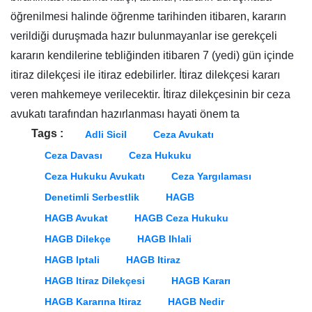
öğrenilmesi halinde öğrenme tarihinden itibaren, kararın
verildiği duruşmada hazır bulunmayanlar ise gerekçeli
kararın kendilerine tebliğinden itibaren 7 (yedi) gün içinde
itiraz dilekçesi ile itiraz edebilirler. İtiraz dilekçesi kararı
veren mahkemeye verilecektir. İtiraz dilekçesinin bir ceza
avukatı tarafından hazırlanması hayati önem ta
Tags :
Adli Sicil
Ceza Avukatı
Ceza Davası
Ceza Hukuku
Ceza Hukuku Avukatı
Ceza Yargılaması
Denetimli Serbestlik
HAGB
HAGB Avukat
HAGB Ceza Hukuku
HAGB Dilekçe
HAGB Ihlali
HAGB Iptali
HAGB Itiraz
HAGB Itiraz Dilekçesi
HAGB Kararı
HAGB Kararına Itiraz
HAGB Nedir