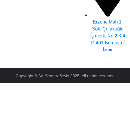
Erzene Mah 1.
Sok. Çolakoğlu
İş merk. No:2 K:4
D:401 Bornova /
İzmir
Copyright © Av. Senem Seyis 2025. All rights reserved