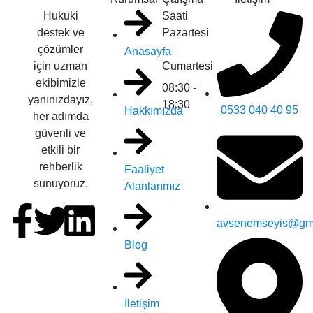
Hukuki
Saati
destek ve
Pazartesi
çözümler
-
Anasayfa
için uzman
Cumartesi
ekibimizle
08:30 -
yanınızdayız,
18:30
0533 040 40 95
Hakkımızda
her adımda
güvenli ve
etkili bir
rehberlik
Faaliyet
sunuyoruz.
Alanlarımız
avsenemseyis@gm
Blog
İletişim