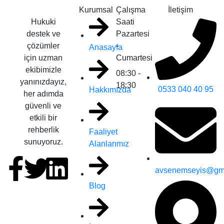
Kurumsal
Çalışma
İletişim
Hukuki
Saati
destek ve
Pazartesi
çözümler
-
Anasayfa
için uzman
Cumartesi
ekibimizle
08:30 -
yanınızdayız,
18:30
0533 040 40 95
Hakkımızda
her adımda
güvenli ve
etkili bir
rehberlik
Faaliyet
sunuyoruz.
Alanlarımız
avsenemseyis@gm
Blog