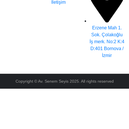
İletişim
Erzene Mah 1.
Sok. Çolakoğlu
İş merk. No:2 K:4
D:401 Bornova /
İzmir
Copyright © Av. Senem Seyis 2025. All rights reserved