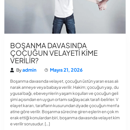
BOŞANMA DAVASINDA
ÇOCUĞUN VELAYETİ KİME
VERİLİR?
admin
Mayıs 21, 2026
By
Boşanma davasında velayet, çocuğun üstün yararı esas alı
narak anneye veya babaya verilir. Hakim; çocuğun yaşı, du
ygusal bağı, ebeveynlerin yaşam koşulları ve çocuğun geli
şimi açısından en uygun ortamı sağlayacak tarafı belirler. V
elayet kararı, tarafların kusurundan ziyade çocuğun menfa
atine göre verilir. Boşanma sürecine giren eşlerin en çok m
erak ettiği konulardan biri, boşanma davasında velayet kim
e verilir sorusudur. […]