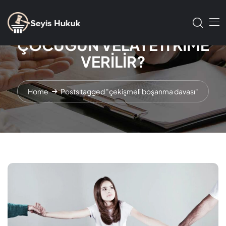
BOŞANMA DAVASINDA
ÇOCUĞUN VELAYETİ KİME
VERİLİR?
Home
Posts tagged "çekişmeli boşanma davası"