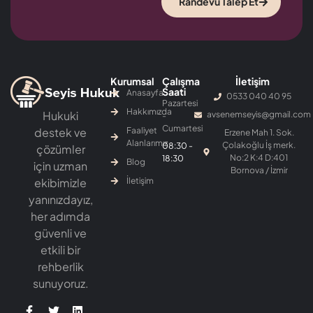
Randevu Talep Et
Kurumsal
Çalışma
İletişim
Saati
Anasayfa
0533 040 40 95
Pazartesi
Hakkımızda
Hukuki
avsenemseyis@gmail.com
-
Cumartesi
destek ve
Faaliyet
Erzene Mah 1. Sok.
Alanlarımız
Çolakoğlu İş merk.
08:30 -
çözümler
No:2 K:4 D:401
18:30
Blog
için uzman
Bornova / İzmir
ekibimizle
İletişim
yanınızdayız,
her adımda
güvenli ve
etkili bir
rehberlik
sunuyoruz.