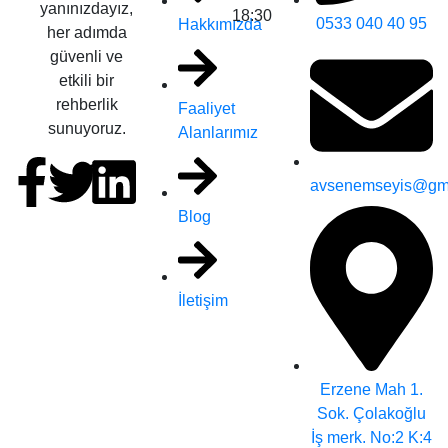
yanınızdayız,
18:30
0533 040 40 95
Hakkımızda
her adımda
güvenli ve
etkili bir
rehberlik
Faaliyet
sunuyoruz.
Alanlarımız
avsenemseyis@gm
Blog
İletişim
Erzene Mah 1.
Sok. Çolakoğlu
İş merk. No:2 K:4